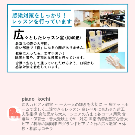
piano_kochi
西久万ピアノ教室
～ 一人一人の輝きを大切に ～
🎼アットホ
ームで楽しく上達できるレッスン
🌼レベルに合わせた超工
夫型指導
🌼幼児から大人・シニアの方まで各コース用意
🌼
趣味・保育士・音大受験までALL対応
🌸指導経験豊富な音大
ピアノ科卒の講師陣
🌸グランドピアノ２台の広々教室
▼体
験・相談はコチラ