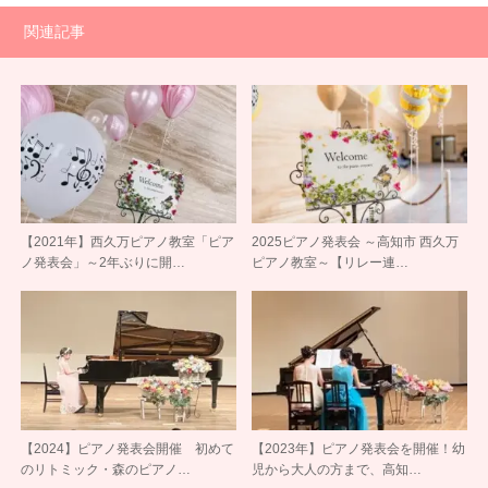
関連記事
【2021年】西久万ピアノ教室「ピア
2025ピアノ発表会 ～高知市 西久万
ノ発表会」～2年ぶりに開…
ピアノ教室～【リレー連…
【2024】ピアノ発表会開催 初めて
【2023年】ピアノ発表会を開催！幼
のリトミック・森のピアノ…
児から大人の方まで、高知…