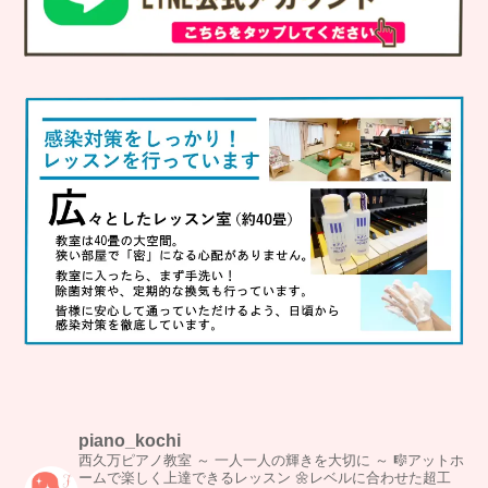
piano_kochi
西久万ピアノ教室
～ 一人一人の輝きを大切に ～
🎼アットホ
ームで楽しく上達できるレッスン
🌼レベルに合わせた超工