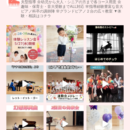
夫型指導
🌼幼児から大人・シニアの方まで各コース用意
🌼
趣味・保育士・音大受験までALL対応
🌸指導経験豊富な音大
ピアノ科卒の講師陣
🌸グランドピアノ２台の広々教室
▼体
験・相談はコチラ