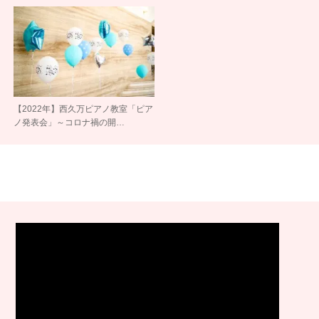
【2022年】西久万ピアノ教室「ピア
ノ発表会」～コロナ禍の開…